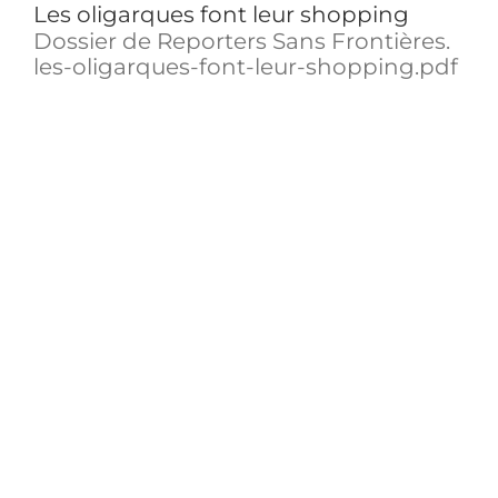
Les oligarques font leur shopping
Dossier de Reporters Sans Frontières.
les-oligarques-font-leur-shopping.pdf
Le discours du dictateur
Extrait de Charlie Chaplin, pourtant
tellement d'actualité. [...]