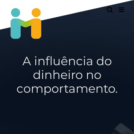
Passer
au
contenu
A influência do
dinheiro no
comportamento.