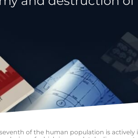
y and destruction of 
 seventh of the human population is actively