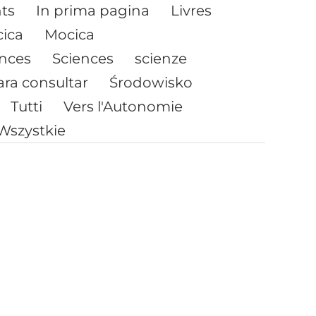
nts
In prima pagina
Livres
ica
Mocica
ences
Sciences
scienze
ara consultar
Środowisko
Tutti
Vers l'Autonomie
Wszystkie
nce