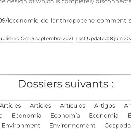
he design of which is completely disconnect
8/09/leconomie-de-lanthropocene-comment-se
ublished On: 15 septembre 2021
Last Updated: 8 juin 20
Dossiers suivants :
Articles
Articles
Artículos
Artigos
Ar
a
Economia
Economía
Economia
Environment
Environnement
Gospoda