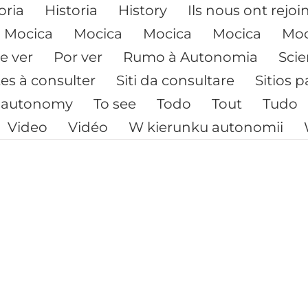
oria
Historia
History
Ils nous ont rejoi
Mocica
Mocica
Mocica
Mocica
Moc
e ver
Por ver
Rumo à Autonomia
Sci
tes à consulter
Siti da consultare
Sitios p
 autonomy
To see
Todo
Tout
Tudo
Video
Vidéo
W kierunku autonomii
Court-métrage
Confére