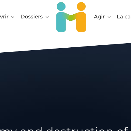
rir
Dossiers
Agir
La ca