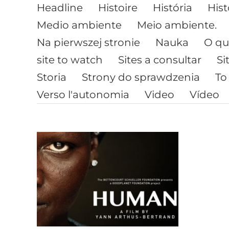
Headline
Histoire
História
Hist
Medio ambiente
Meio ambiente.
Na pierwszej stronie
Nauka
O qu
site to watch
Sites a consultar
Si
Storia
Strony do sprawdzenia
To
Verso l'autonomia
Video
Vídeo
ur
Le discours du
dictateur