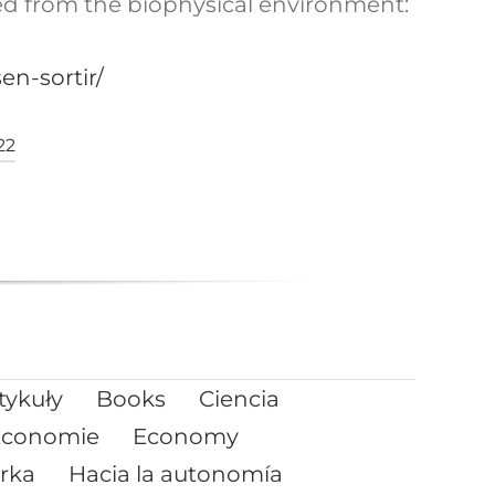
ed from the biophysical environment:
n-sortir/
22
tykuły
Books
Ciencia
Économie
Economy
rka
Hacia la autonomía