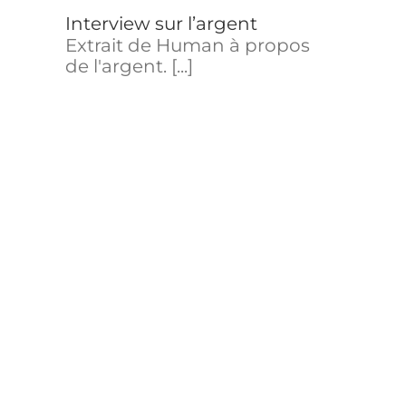
Interview sur l’argent
Le dis
Extrait de Human à propos
Extrait
de l'argent. [...]
pourta
d'actuali
Parodie du film
 de
“La Chute”
e
Parodi
La fabrique de l’ignorance
Dans c
Documentaire d'Arte
caricat