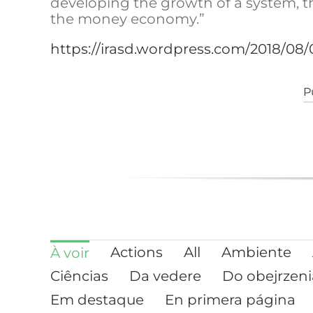
developing the growth of a system, t
the money economy.”
https://irasd.wordpress.com/2018/0
P
Actions
All
Ambiente
À voir
Ciências
Da vedere
Do obejrzeni
Em destaque
En primera página