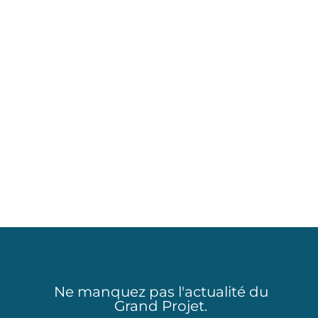
Le discours du dictateur
Extrait de Charlie Chaplin, pourtant
tellement d'actualité. [...]
Ne manquez pas l'actualité du
Grand Projet.