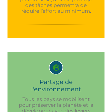
des tâches permettra de
réduire l’effort au minimum.
Partage de
l'environnement
Tous les pays se mobilisent
pour préserver la planète et la
développer avec des leviers