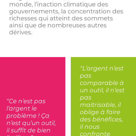
monde, l’inaction climatique des
gouvernements, la concentration des
richesses qui atteint des sommets
ainsi que de nombreuses autres
dérives.
“L’argent n’est
pas
comparable à
un outil, il n’est
pas
“Ce n’est pas
maitrisable, il
l’argent le
oblige à faire
problème ! Ça
des bénéfices,
n’est qu’un outil,
il nous
il suffit de bien
confronte