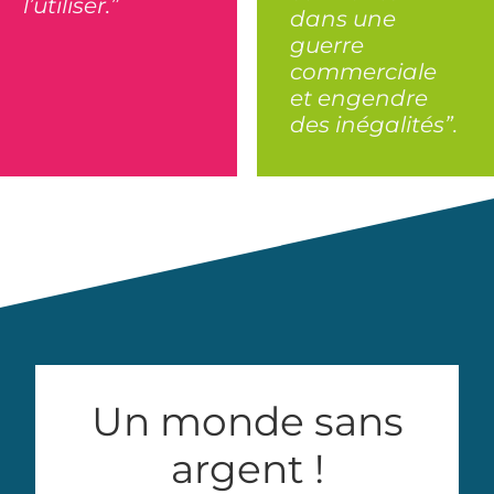
l’utiliser.”
dans une
guerre
commerciale
et engendre
des inégalités”.
Un monde sans
argent !