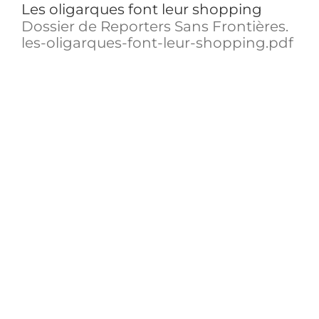
Les oligarques font leur shopping
Dossier de Reporters Sans Frontières.
les-oligarques-font-leur-shopping.pdf
Parodie du film “La Chute”
Dans cette courte vidéo caricaturale
de notre époque, nous [...]