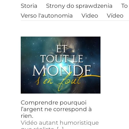
Storia
Strony do sprawdzenia
To
Verso l'autonomia
Video
Vídeo
re
e
Conférence
 à
Comprendre pourquoi
Confé
l’argent ne correspond à
Une so
rien.
march
Vidéo autant humoristique