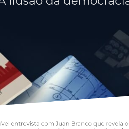
A ilusão da democraci
vel entrevista com Juan Branco que revela os