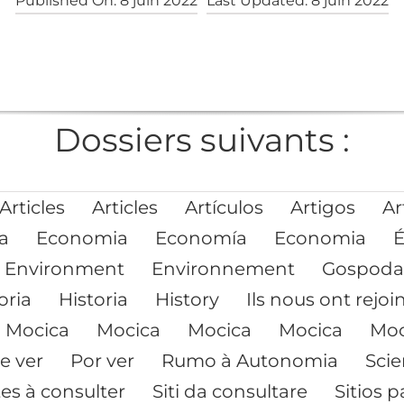
Published On: 8 juin 2022
Last Updated: 8 juin 2022
Dossiers suivants :
Articles
Articles
Artículos
Artigos
Ar
a
Economia
Economía
Economia
Environment
Environnement
Gospoda
oria
Historia
History
Ils nous ont rejoi
Mocica
Mocica
Mocica
Mocica
Moc
e ver
Por ver
Rumo à Autonomia
Sci
tes à consulter
Siti da consultare
Sitios p