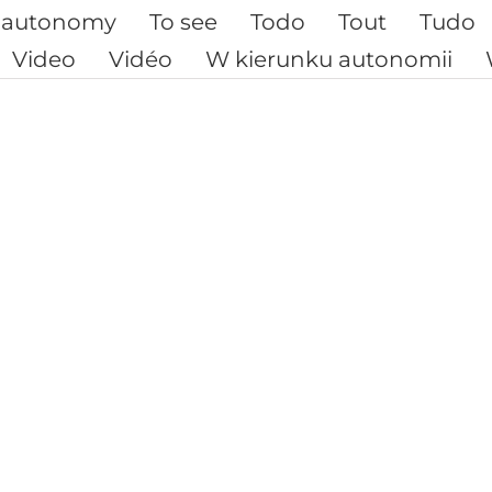
 autonomy
To see
Todo
Tout
Tudo
Video
Vidéo
W kierunku autonomii
Parodie du film
La fabriq
“La Chute”
l’ignora
Parodie du film “La 
rence
Dans cette courte vi
ciété non
caricaturale de notre
ande.
époque, nous [...]