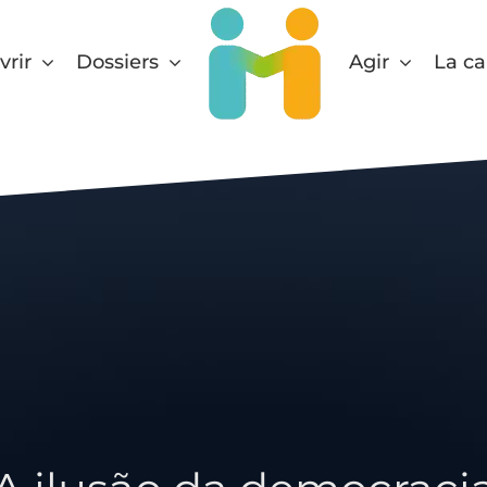
rir
Dossiers
Agir
La ca