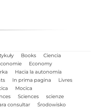
tykuły
Books
Ciencia
Économie
Economy
rka
Hacia la autonomía
nts
In prima pagina
Livres
ica
Mocica
ences
Sciences
scienze
ara consultar
Środowisko