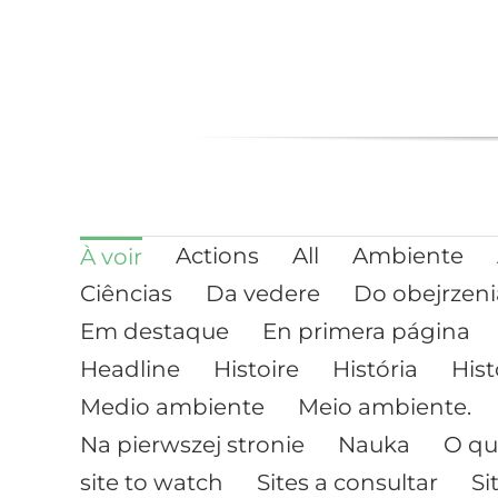
Actions
All
Ambiente
À voir
Ciências
Da vedere
Do obejrzeni
Em destaque
En primera página
Headline
Histoire
História
Hist
Medio ambiente
Meio ambiente.
Na pierwszej stronie
Nauka
O qu
site to watch
Sites a consultar
Si