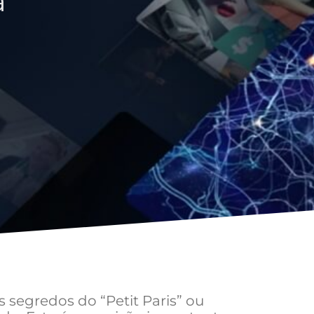
a
 segredos do “Petit Paris” ou