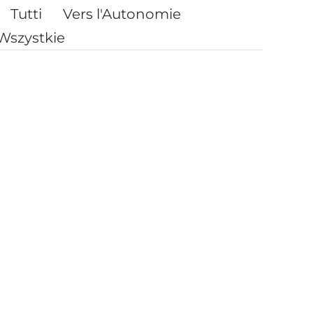
Tutti
Vers l'Autonomie
Wszystkie
ue de
nce
Chute”
La fabrique de l’ignorance
déo
Documentaire d'Arte