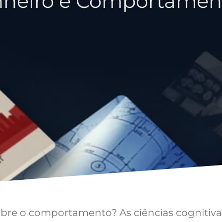
nheiro e Comportament
sobre o comportamento? As ciências cogniti