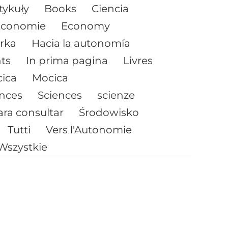
tykuły
Books
Ciencia
Économie
Economy
rka
Hacia la autonomía
nts
In prima pagina
Livres
ica
Mocica
ences
Sciences
scienze
ara consultar
Środowisko
Tutti
Vers l'Autonomie
Wszystkie