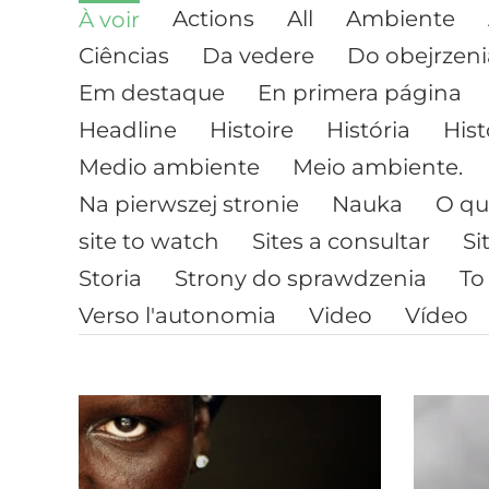
Actions
All
Ambiente
À voir
Ciências
Da vedere
Do obejrzeni
Em destaque
En primera página
Headline
Histoire
História
Hist
Medio ambiente
Meio ambiente.
Na pierwszej stronie
Nauka
O qu
site to watch
Sites a consultar
Si
Storia
Strony do sprawdzenia
To
Verso l'autonomia
Video
Vídeo