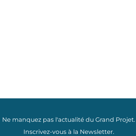
-métrage
La fabrique de l’ign
société et notre
Documentaire d'Art
tionnement dans un
étrage de [...]
Ne manquez pas l'actualité du Grand Projet.
Inscrivez-vous à la Newsletter.