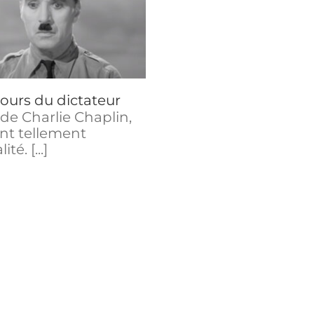
l’argent ne
Confére
correspond à
rien.
cours du dictateur
Comprendre pourqu
l’argent ne correspo
 de Charlie Chaplin,
rien.
nt tellement
té. [...]
Vidéo autant humori
que réaliste. [...]
Parodie du
La fabrique de
“La Chu
l’ignorance