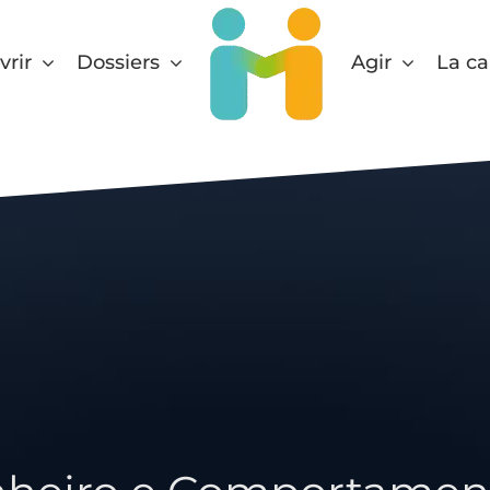
rir
Dossiers
Agir
La ca