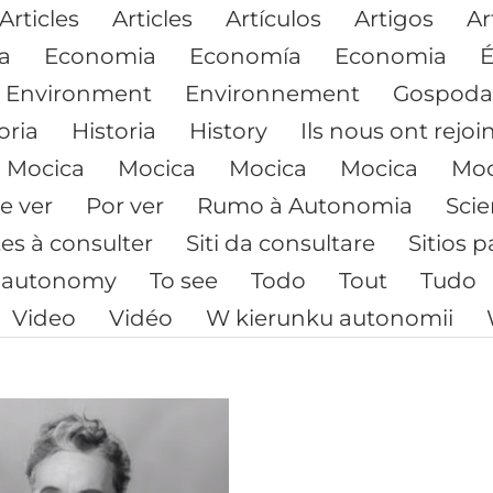
Articles
Articles
Artículos
Artigos
Ar
a
Economia
Economía
Economia
Environment
Environnement
Gospoda
oria
Historia
History
Ils nous ont rejoi
Mocica
Mocica
Mocica
Mocica
Moc
e ver
Por ver
Rumo à Autonomia
Sci
tes à consulter
Siti da consultare
Sitios p
 autonomy
To see
Todo
Tout
Tudo
Video
Vidéo
W kierunku autonomii
Comprendre
pourquoi