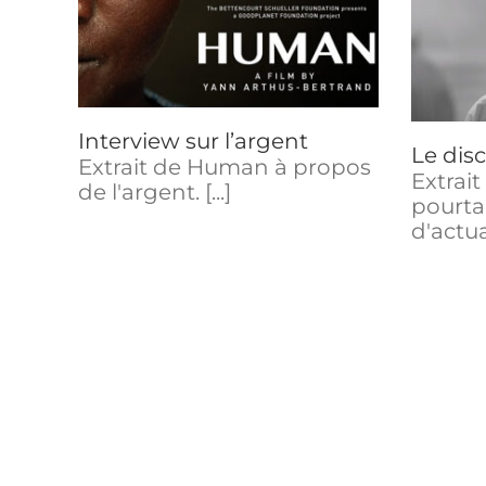
ur
Le discours du
dictateur
Interview sur l’argent
Le dis
Extrait de Human à propos
Extrait
de l'argent. [...]
pourta
d'actuali
ues
Court-métrage